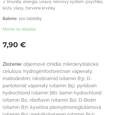
✓ Imunita, energia, unava, nervovy system, psychika,
koža, vlasy, červene krvinky
Baľeňe:
100 tabľetky
Mame na skladze
7,90
€
Zloženie:
objemové činidlá: mikrokryštalická
celulóza, hydrogénfosforečnan vápenatý,
maltodextrín; nikotínamid (vitamín B3), D-
pantotenát vápenatý (vitamín B5), pyridoxín
hydrochlorid (vitamín B6), tiamín hydrochlorid
(vitamín B1), riboflavín (vitamín B2), D-Biotín
(vitamín B7), kyselina pteroylmonoglutámová
(vitamín B9), metylkobalamín (vitamín B12),