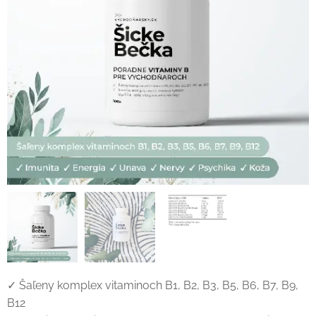
✓ Šaľeny komplex vitaminoch B1, B2, B3, B5, B6, B7, B9,
B12