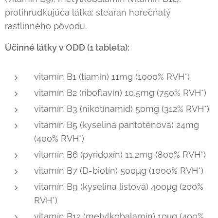
protihrudkujúca látka: stearán horečnatý
rastlinného pôvodu.
Účinné látky v ODD (1 tableta):
vitamín B1 (tiamín) 11mg (1000% RVH*)
vitamín B2 (riboflavín) 10,5mg (750% RVH*)
vitamín B3 (nikotínamid) 50mg (312% RVH*)
vitamín B5 (kyselina pantoténová) 24mg
(400% RVH*)
vitamín B6 (pyridoxín) 11,2mg (800% RVH*)
vitamín B7 (D-biotín) 500µg (1000% RVH*)
vitamín B9 (kyselina listová) 400µg (200%
RVH*)
vitamín B12 (metylkobalamín) 10μg (400%