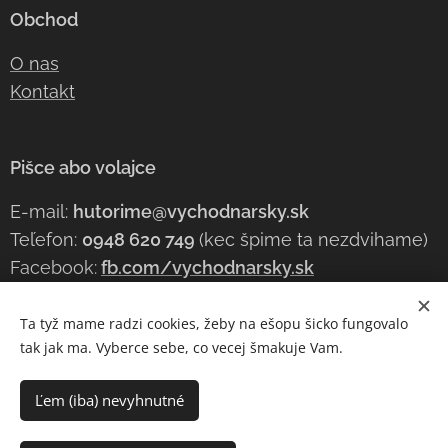
Obchod
O nas
Kontakt
Pišce abo volajce
E-mail:
hutorime@vychodnarsky.sk
Teľefon:
0948 620 749
(kec špime ta nezdvihame)
Facebook:
fb.com/vychodnarsky.sk
Ta tyž mame radzi cookies, žeby na ešopu šicko fungovalo
tak jak ma. Vyberce sebe, co vecej šmakuje Vam.
(c) 2023 vychodňarsky.sk | Šicke kravy mame ohradzene!
Cookies
Ľem (iba) nevyhnutné