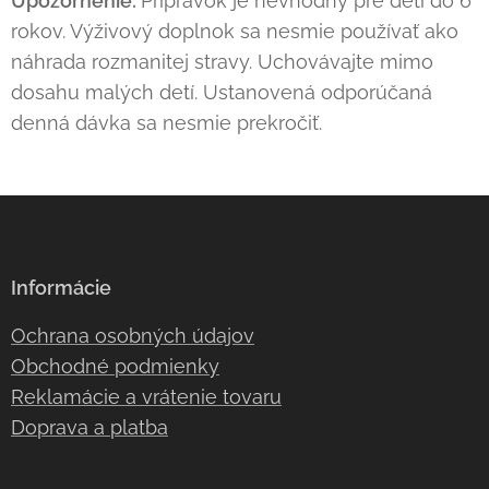
Upozornenie:
Prípravok je nevhodný pre deti do 6
rokov. Výživový doplnok sa nesmie používať ako
náhrada rozmanitej stravy. Uchovávajte mimo
dosahu malých detí. Ustanovená odporúčaná
denná dávka sa nesmie prekročiť.
Informácie
Ochrana osobných údajov
Obchodné podmienky
Reklamácie a vrátenie tovaru
Doprava a platba