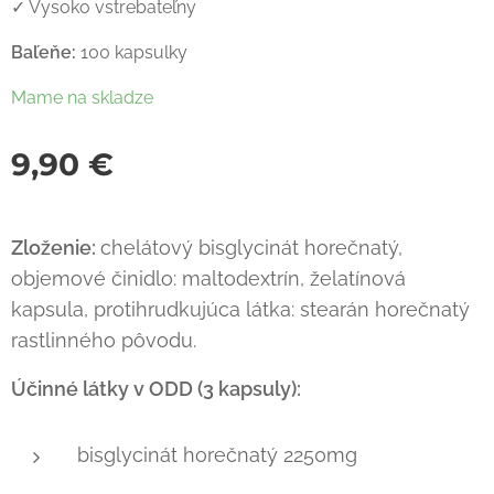
✓ Vysoko vstrebateľny
Baľeňe:
100 kapsulky
Mame na skladze
9,90
€
Zloženie:
chelátový bisglycinát horečnatý,
objemové činidlo: maltodextrín, želatínová
kapsula, protihrudkujúca látka: stearán horečnatý
rastlinného pôvodu.
Účinné látky v ODD (3 kapsuly):
bisglycinát horečnatý 2250mg