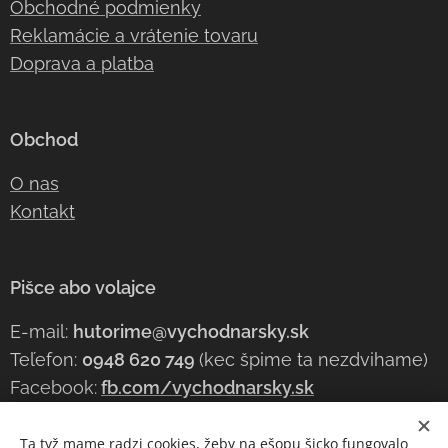
Obchodné podmienky
Reklamácie a vrátenie tovaru
Doprava a platba
Obchod
O nas
Kontakt
Pišce abo volajce
E-mail:
hutorime@vychodnarsky.sk
Teľefon:
0948 620 749
(kec špime ta nezdvihame)
Facebook:
fb.com/vychodnarsky.sk
Ta tyž mame radzi cookies, žeby na ešopu šicko fungovalo