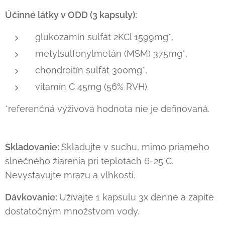
Účinné látky v ODD (3 kapsuly):
glukozamín sulfát 2KCl 1599mg*,
metylsulfonylmetán (MSM) 375mg*,
chondroitín sulfát 300mg*,
vitamín C 45mg (56% RVH).
*referenčná výživová hodnota nie je definovaná.
Skladovanie:
Skladujte v suchu, mimo priameho
slnečného žiarenia pri teplotách 6-25°C.
Nevystavujte mrazu a vlhkosti.
Dávkovanie:
Užívajte 1 kapsulu 3x denne a zapite
dostatočným množstvom vody.