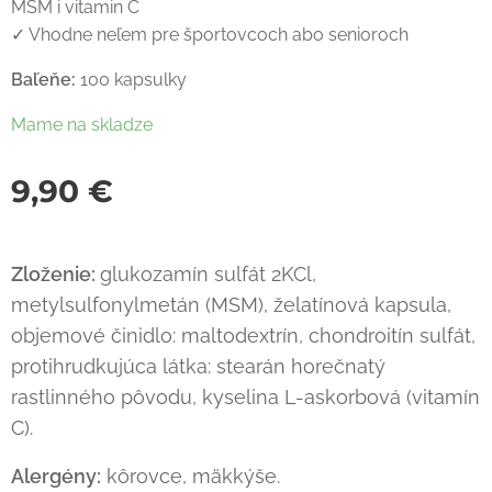
MSM i vitamin C
✓ Vhodne neľem pre športovcoch abo senioroch
Baľeňe:
100 kapsulky
Mame na skladze
9,90
€
Zloženie:
glukozamín sulfát 2KCl,
metylsulfonylmetán (MSM), želatínová kapsula,
objemové činidlo: maltodextrín, chondroitín sulfát,
protihrudkujúca látka: stearán horečnatý
rastlinného pôvodu, kyselina L-askorbová (vitamín
C).
Alergény:
kôrovce, mäkkýše.